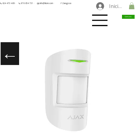
📞 624 473 469 ·
📞 876 654 731 ·
✉️ info@tilorn.com ·
📍 Zaragoza
Iniciar sesió
Contacto
←