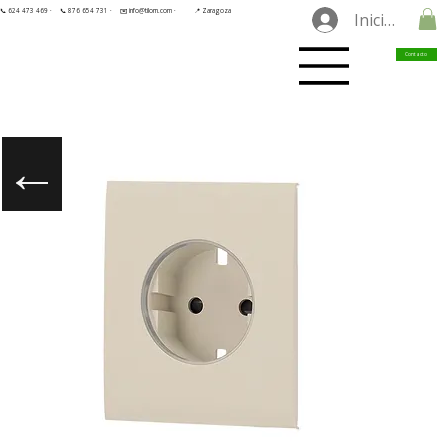
📞 624 473 469 ·
📞 876 654 731 ·
✉️ info@tilorn.com ·
📍 Zaragoza
Iniciar sesió
Contacto
←