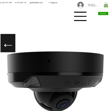
📞 624 473 469 ·
📞 876 654 731 ·
✉️ info@tilorn.com ·
📍 Zaragoza
Iniciar sesió
Contacto
←