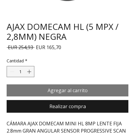
AJAX DOMECAM HL (5 MPX /
2,8MM) NEGRA
Precio
Precio de oferta
 EUR 254,93 
EUR 165,70
Cantidad
*
Agregar al carrito
Realizar compra
CÁMARA AJAX DOMECAM MINI HL 8MP LENTE FIJA 
2.8mm GRAN ANGULAR SENSOR PROGRESSIVE SCAN 