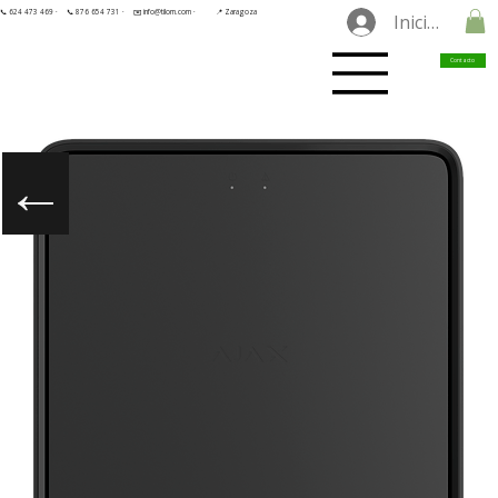
📞 624 473 469 ·
📞 876 654 731 ·
✉️ info@tilorn.com ·
📍 Zaragoza
Iniciar sesió
Contacto
←