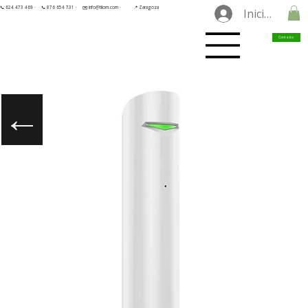
📞 624 473 469 ·
📞 876 654 731 ·
✉️ info@tilorn.com ·
📍 Zaragoza
Iniciar sesió
Contacto
←