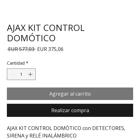
AJAX KIT CONTROL
DOMÓTICO
Precio
Precio de oferta
 EUR 577,03 
EUR 375,06
Cantidad
*
Agregar al carrito
Realizar compra
AJAX KIT CONTROL DOMÓTICO con DETECTORES, 
SIRENA y RELÉ INALÁMBRICO