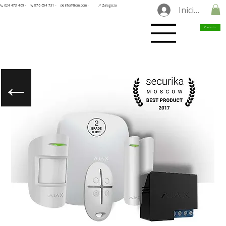
📞 624 473 469 ·
📞 876 654 731 ·
✉️ info@tilorn.com ·
📍 Zaragoza
Iniciar sesió
Contacto
←