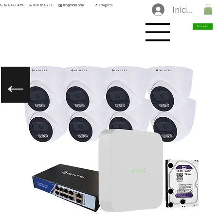
📞 624 473 469 ·
📞 876 654 731 ·
✉️ info@tilorn.com ·
📍 Zaragoza
Iniciar sesió
Contacto
←