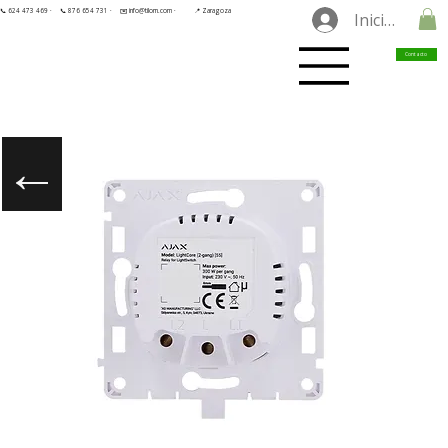
📞 624 473 469 ·
📞 876 654 731 ·
✉️ info@tilorn.com ·
📍 Zaragoza
Iniciar sesió
Contacto
←