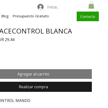
Iniciar sesión
Blog
Presupuesto Gratuito
Contacto
PACECONTROL BLANCA
ecio
Precio de oferta
UR 29,44
Agregar al carrito
Realizar compra
CONTROL MANDO