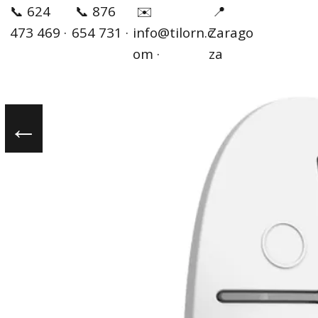
✉️
📞 624
📞 876
📍
info@tilorn.c
473 469 ·
654 731 ·
Zarago
om ·
za
←