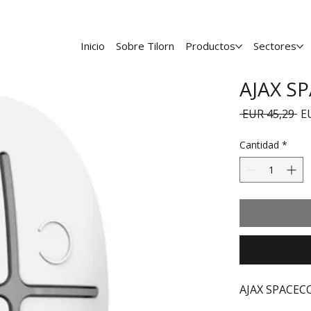
Inicio
Sobre Tilorn
Productos
Sectores
AJAX S
Pr
 EUR 45,29 
E
Cantidad
*
AJAX SPACE