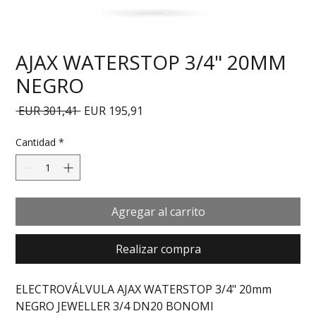
AJAX WATERSTOP 3/4" 20MM
NEGRO
Precio
Precio de oferta
 EUR 301,41 
EUR 195,91
Cantidad
*
Agregar al carrito
Realizar compra
ELECTROVÁLVULA AJAX WATERSTOP 3/4" 20mm 
NEGRO JEWELLER 3/4 DN20 BONOMI 