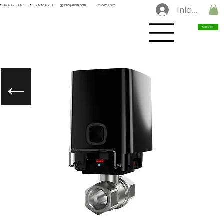
📞 624 473 469 ·
📞 876 654 731 ·
✉️ info@tilorn.com ·
📍 Zaragoza
Iniciar sesió
Contacto
←