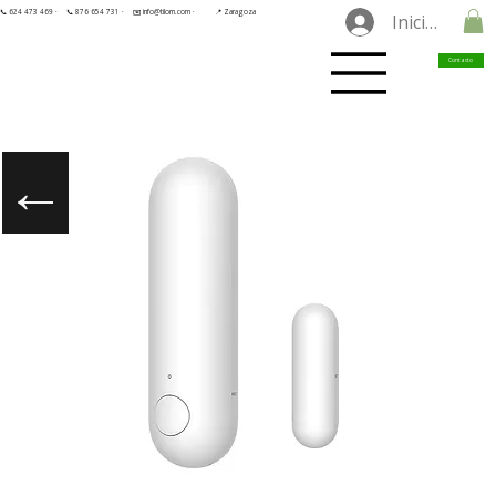
📞 624 473 469 ·
📞 876 654 731 ·
✉️ info@tilorn.com ·
📍 Zaragoza
Iniciar sesió
Contacto
←