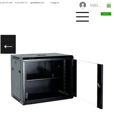
📞 624 473 469 ·
📞 876 654 731 ·
✉️ info@tilorn.com ·
📍 Zaragoza
Iniciar sesió
Contacto
←