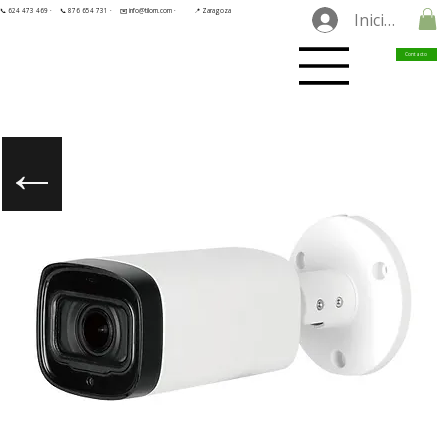
📞 624 473 469 ·
📞 876 654 731 ·
✉️ info@tilorn.com ·
📍 Zaragoza
Iniciar sesió
Contacto
←