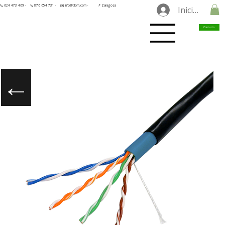
📞 624 473 469 ·
📞 876 654 731 ·
✉️ info@tilorn.com ·
📍 Zaragoza
Iniciar sesió
Contacto
←