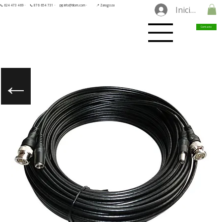
📞 624 473 469 ·
📞 876 654 731 ·
✉️ info@tilorn.com ·
📍 Zaragoza
Iniciar sesió
Contacto
←