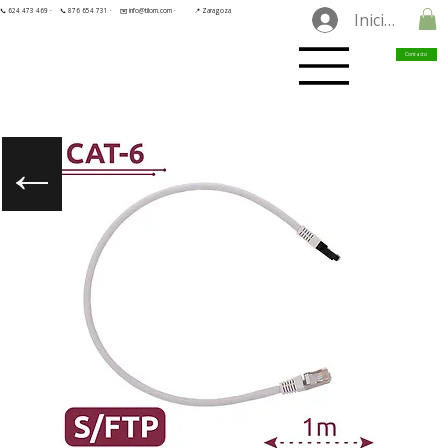
📞 624 473 469 ·
📞 876 654 731 ·
✉️ info@tilorn.com ·
📍 Zaragoza
Iniciar sesió
Contacto
←