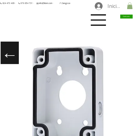
📞 624 473 469 ·
📞 876 654 731 ·
✉️ info@tilorn.com ·
📍 Zaragoza
Iniciar sesió
Contacto
←