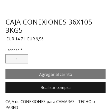
CAJA CONEXIONES 36X105
3KG5
Precio
Precio de oferta
 EUR 14,71 
EUR 9,56
Cantidad
*
Agregar al carrito
Realizar compra
CAJA de CONEXIONES para CAMARAS - TECHO o 
PARED