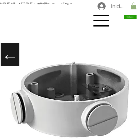
📞 624 473 469 ·
📞 876 654 731 ·
✉️ info@tilorn.com ·
📍 Zaragoza
Iniciar sesió
Contacto
←