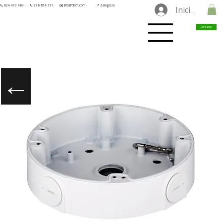
📞 624 473 469 ·
📞 876 654 731 ·
✉️ info@tilorn.com ·
📍 Zaragoza
Iniciar sesió
Contacto
←