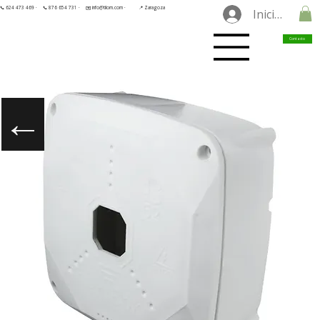
📞 624 473 469 ·
📞 876 654 731 ·
✉️ info@tilorn.com ·
📍 Zaragoza
Iniciar sesió
Contacto
←