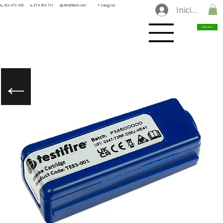
📞 624 473 469 ·
📞 876 654 731 ·
✉️ info@tilorn.com ·
📍 Zaragoza
Iniciar sesió
Contacto
←