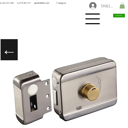
📞 624 473 469 ·
📞 876 654 731 ·
✉️ info@tilorn.com ·
📍 Zaragoza
Iniciar sesió
Contacto
←