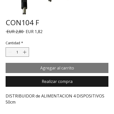
CON104 F
Precio
Precio de oferta
 EUR 2,80 
EUR 1,82
Cantidad
*
Agregar al carrito
Realizar compra
DISTRIBUIDOR de ALIMENTACION 4 DISPOSITIVOS 
50cm