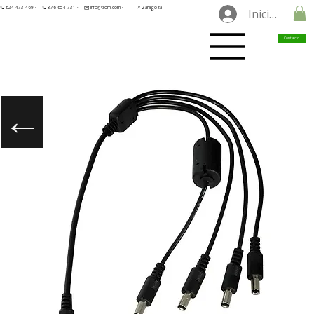
📞 624 473 469 ·
📞 876 654 731 ·
✉️ info@tilorn.com ·
📍 Zaragoza
Iniciar sesió
Contacto
←