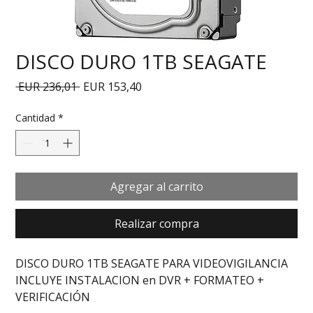
DISCO DURO 1TB SEAGATE
Precio
Precio de oferta
 EUR 236,01 
EUR 153,40
Cantidad
*
Agregar al carrito
Realizar compra
DISCO DURO 1TB SEAGATE PARA VIDEOVIGILANCIA 
INCLUYE INSTALACION en DVR + FORMATEO + 
VERIFICACIÓN