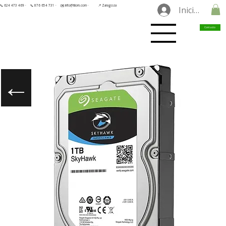
📞 624 473 469 ·
📞 876 654 731 ·
✉️ info@tilorn.com ·
📍 Zaragoza
Iniciar sesió
Contacto
←