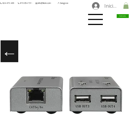
📞 624 473 469 ·
📞 876 654 731 ·
✉️ info@tilorn.com ·
📍 Zaragoza
Iniciar sesió
Contacto
←