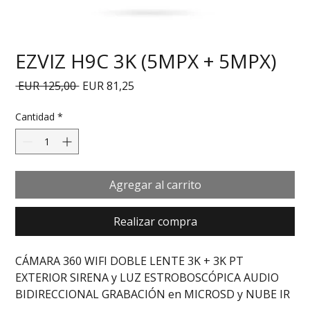
EZVIZ H9C 3K (5MPX + 5MPX)
Precio
Precio de oferta
 EUR 125,00 
EUR 81,25
Cantidad
*
Agregar al carrito
Realizar compra
CÁMARA 360 WIFI DOBLE LENTE 3K + 3K PT 
EXTERIOR SIRENA y LUZ ESTROBOSCÓPICA AUDIO 
BIDIRECCIONAL GRABACIÓN en MICROSD y NUBE IR 