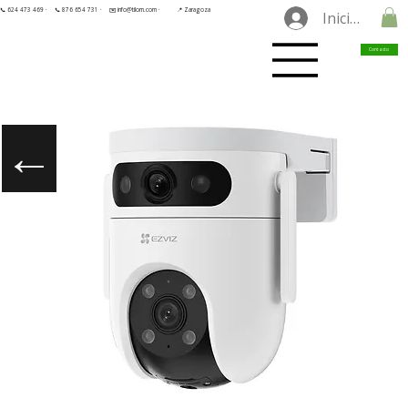
📞 624 473 469 ·
📞 876 654 731 ·
✉️ info@tilorn.com ·
📍 Zaragoza
Iniciar sesió
Contacto
←