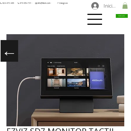
📞 624 473 469 ·
📞 876 654 731 ·
✉️ info@tilorn.com ·
📍 Zaragoza
Iniciar sesió
Contacto
←
EZVIZ SD7 MONITOR TACTIL