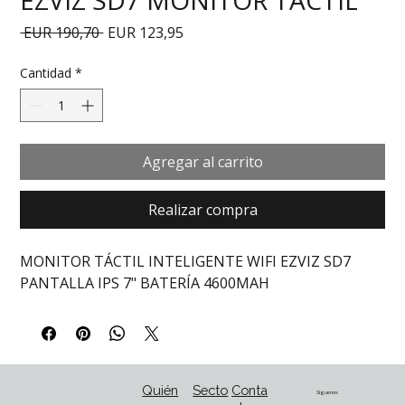
Precio
Precio de oferta
 EUR 190,70 
EUR 123,95
Cantidad
*
Agregar al carrito
Realizar compra
MONITOR TÁCTIL INTELIGENTE WIFI EZVIZ SD7 
PANTALLA IPS 7" BATERÍA 4600MAH
Quién
Secto
Conta
Síguenos