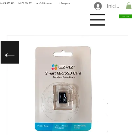
📞 624 473 469 ·
📞 876 654 731 ·
✉️ info@tilorn.com ·
📍 Zaragoza
Iniciar sesió
Contacto
←