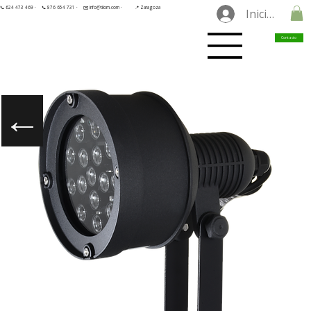
📞 624 473 469 ·
📞 876 654 731 ·
✉️ info@tilorn.com ·
📍 Zaragoza
Iniciar sesió
Contacto
←