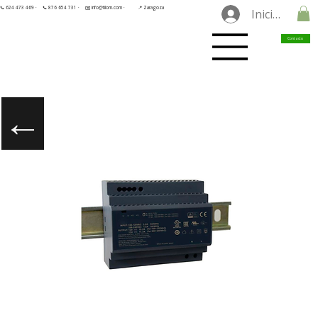
📞 624 473 469 ·
📞 876 654 731 ·
✉️ info@tilorn.com ·
📍 Zaragoza
Iniciar sesió
Contacto
←