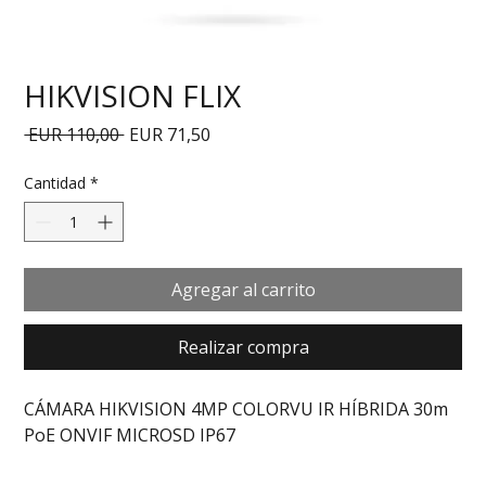
HIKVISION FLIX
Precio
Precio de oferta
 EUR 110,00 
EUR 71,50
Cantidad
*
Agregar al carrito
Realizar compra
CÁMARA HIKVISION 4MP COLORVU IR HÍBRIDA 30m 
PoE ONVIF MICROSD IP67