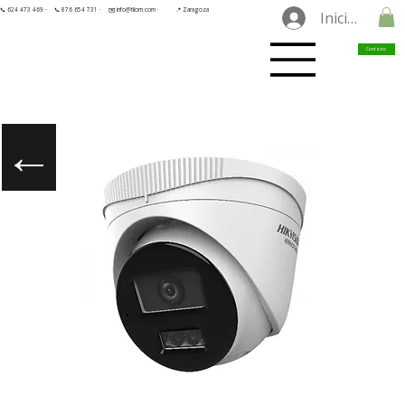
📞 624 473 469 ·
📞 876 654 731 ·
✉️ info@tilorn.com ·
📍 Zaragoza
Iniciar sesió
Contacto
←