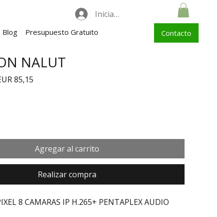
Iniciar sesión
Blog
Presupuesto Gratuito
Contacto
ION NALUT
recio
Precio de oferta
EUR 85,15
Agregar al carrito
Realizar compra
IXEL 8 CAMARAS IP H.265+ PENTAPLEX AUDIO