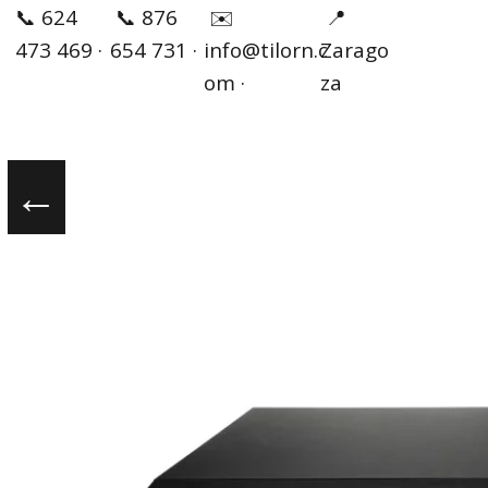
✉️
📞 624
📞 876
📍
info@tilorn.c
473 469 ·
654 731 ·
Zarago
om ·
za
←