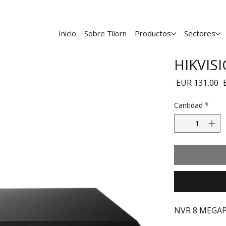
Inicio
Sobre Tilorn
Productos
Sectores
HIKVIS
P
 EUR 131,00 
Cantidad
*
NVR 8 MEGAP