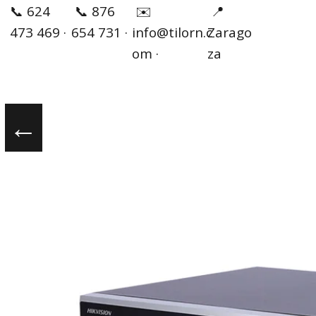
✉️
📞 624
📞 876
📍
info@tilorn.c
473 469 ·
654 731 ·
Zarago
om ·
za
←