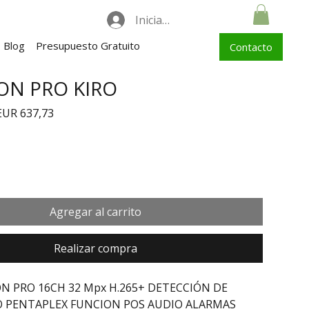
Iniciar sesión
Blog
Presupuesto Gratuito
Contacto
ION PRO KIRO
recio
Precio de oferta
EUR 637,73
Agregar al carrito
Realizar compra
ON PRO 16CH 32 Mpx H.265+ DETECCIÓN DE 
 PENTAPLEX FUNCION POS AUDIO ALARMAS 