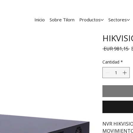
Inicio
Sobre Tilorn
Productos
Sectores
HIKVIS
P
 EUR 981,15 
Cantidad
*
NVR HIKVISI
MOVIMIENTO