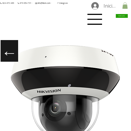
📞 624 473 469 ·
📞 876 654 731 ·
✉️ info@tilorn.com ·
📍 Zaragoza
Iniciar sesió
Contacto
←