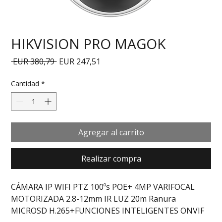
HIKVISION PRO MAGOK
Precio
Precio de oferta
 EUR 380,79 
EUR 247,51
Cantidad
*
Agregar al carrito
Realizar compra
CÁMARA IP WIFI PTZ 100ºs POE+ 4MP VARIFOCAL 
MOTORIZADA 2.8-12mm IR LUZ 20m Ranura 
MICROSD H.265+FUNCIONES INTELIGENTES ONVIF 