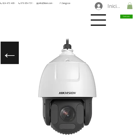
📞 624 473 469 ·
📞 876 654 731 ·
✉️ info@tilorn.com ·
📍 Zaragoza
Iniciar sesió
Contacto
←