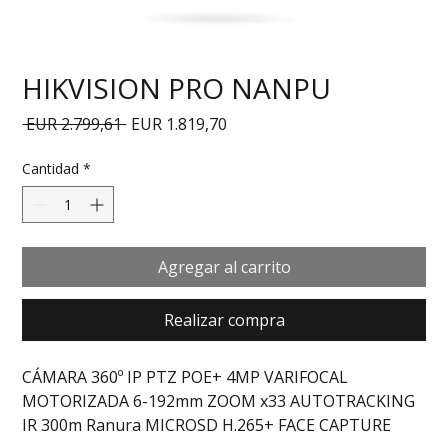
HIKVISION PRO NANPU
Precio
Precio de oferta
 EUR 2.799,61 
EUR 1.819,70
Cantidad
*
Agregar al carrito
Realizar compra
CÁMARA 360º IP PTZ POE+ 4MP VARIFOCAL 
MOTORIZADA 6-192mm ZOOM x33 AUTOTRACKING 
IR 300m Ranura MICROSD H.265+ FACE CAPTURE 