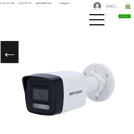
📞 624 473 469 ·
📞 876 654 731 ·
✉️ info@tilorn.com ·
📍 Zaragoza
Iniciar sesió
Contacto
←