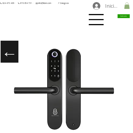
📞 624 473 469 ·
📞 876 654 731 ·
✉️ info@tilorn.com ·
📍 Zaragoza
Iniciar sesió
Contacto
←