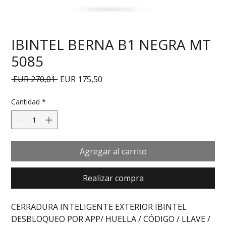
IBINTEL BERNA B1 NEGRA MT
5085
Precio
Precio de oferta
 EUR 270,01 
EUR 175,50
Cantidad
*
Agregar al carrito
Realizar compra
CERRADURA INTELIGENTE EXTERIOR IBINTEL 
DESBLOQUEO POR APP/ HUELLA / CÓDIGO / LLAVE / 