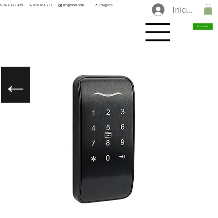
📞 624 473 469 ·
📞 876 654 731 ·
✉️ info@tilorn.com ·
📍 Zaragoza
Iniciar sesió
Contacto
←