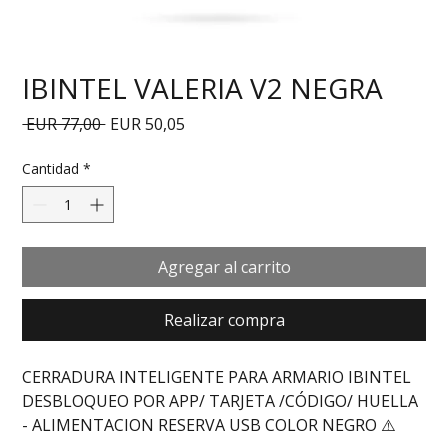
IBINTEL VALERIA V2 NEGRA
Precio
Precio de oferta
 EUR 77,00 
EUR 50,05
Cantidad
*
Agregar al carrito
Realizar compra
CERRADURA INTELIGENTE PARA ARMARIO IBINTEL 
DESBLOQUEO POR APP/ TARJETA /CÓDIGO/ HUELLA 
- ALIMENTACION RESERVA USB COLOR NEGRO ⚠️ 