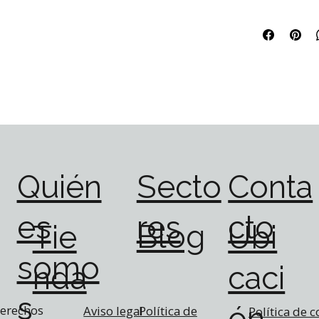
Quién
Secto
Conta
es
res
cto
Blog
Tie
Ubi
somo
nda
caci
s
ón
derechos
Política de
Aviso legal
Política de c