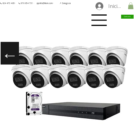
📞 624 473 469 ·
📞 876 654 731 ·
✉️ info@tilorn.com ·
📍 Zaragoza
Iniciar sesió
Contacto
←