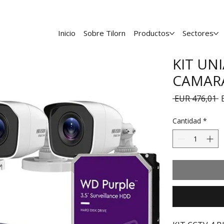
Inicio
Sobre Tilorn
Productos
Sectores
KIT UN
CAMARA
P
 EUR 476,01 
Cantidad
*