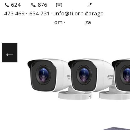
✉️
📞 624
📞 876
📍
info@tilorn.c
473 469 ·
654 731 ·
Zarago
om ·
za
←