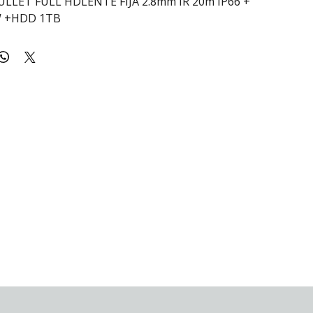
ULLET FULL HDLENTE FIJA 2.8mm IR 20m IP66 + 
W +HDD 1TB