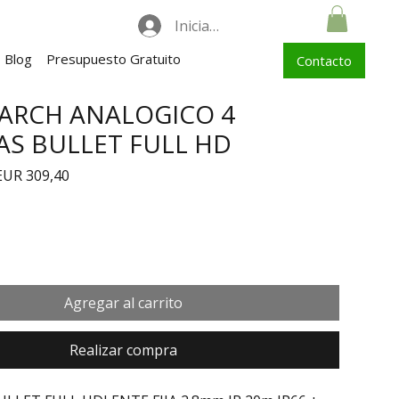
Iniciar sesión
Blog
Presupuesto Gratuito
Contacto
IARCH ANALOGICO 4
S BULLET FULL HD
recio
Precio de oferta
EUR 309,40
Agregar al carrito
Realizar compra