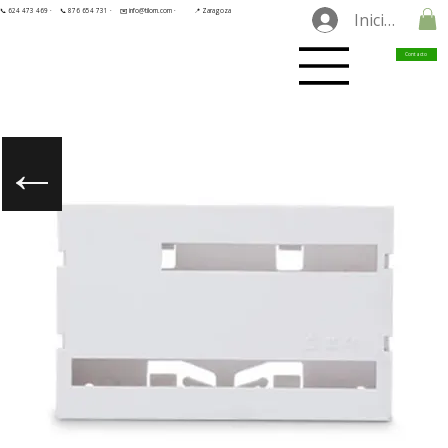
📞 624 473 469 ·
📞 876 654 731 ·
✉️ info@tilorn.com ·
📍 Zaragoza
Iniciar sesió
Contacto
←