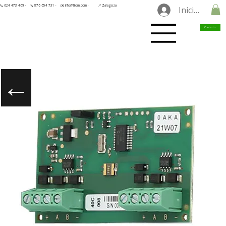
📞 624 473 469 ·
📞 876 654 731 ·
✉️ info@tilorn.com ·
📍 Zaragoza
Iniciar sesió
Contacto
←