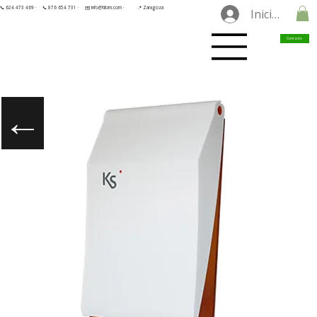
📞 624 473 469 ·
📞 876 654 731 ·
✉️ info@tilorn.com ·
📍 Zaragoza
Iniciar sesió
Contacto
←