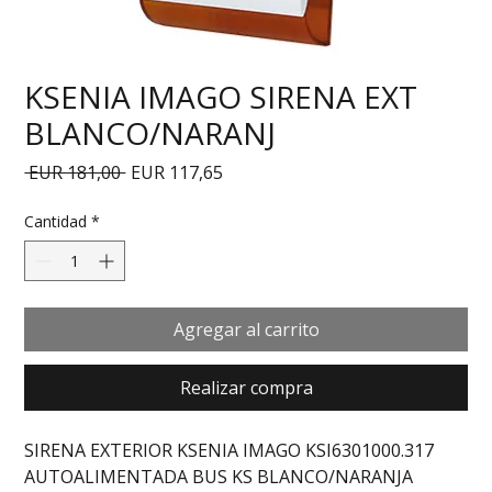
KSENIA IMAGO SIRENA EXT
BLANCO/NARANJ
Precio
Precio de oferta
 EUR 181,00 
EUR 117,65
Cantidad
*
Agregar al carrito
Realizar compra
SIRENA EXTERIOR KSENIA IMAGO KSI6301000.317 
AUTOALIMENTADA BUS KS BLANCO/NARANJA