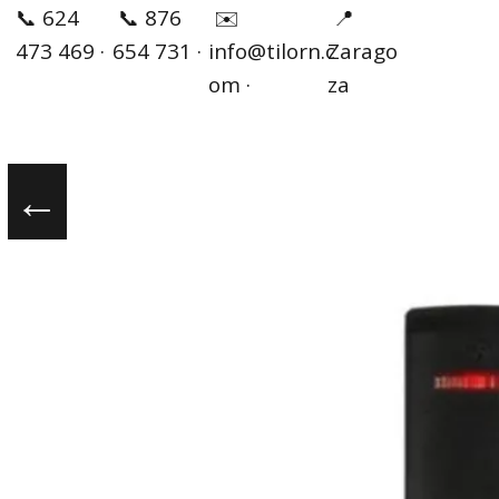
✉️
📞 624
📞 876
📍
info@tilorn.c
473 469 ·
654 731 ·
Zarago
om ·
za
←