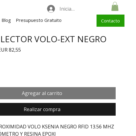
Iniciar sesión
Blog
Presupuesto Gratuito
Contacto
 LECTOR VOLO-EXT NEGRO
recio
Precio de oferta
EUR 82,55
Agregar al carrito
Realizar compra
ROXIMIDAD VOLO KSENIA NEGRO RFID 13.56 MHZ 
METRO Y RESINA EPOXI