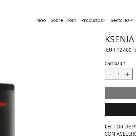
Inicio
Sobre Tilorn
Productos
Sectores
KSENIA
P
 EUR 127,00 
Cantidad
*
LECTOR DE P
CON ACELERÓ