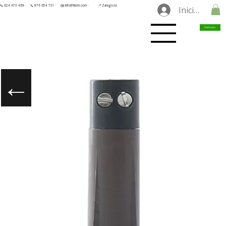
📞 624 473 469 ·
📞 876 654 731 ·
✉️ info@tilorn.com ·
📍 Zaragoza
Iniciar sesió
Contacto
←