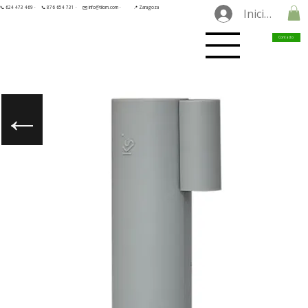
📞 624 473 469 ·
📞 876 654 731 ·
✉️ info@tilorn.com ·
📍 Zaragoza
Iniciar sesió
Contacto
←