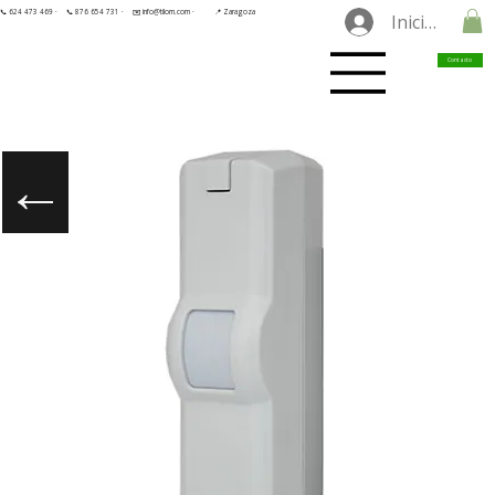
📞 624 473 469 ·
📞 876 654 731 ·
✉️ info@tilorn.com ·
📍 Zaragoza
Iniciar sesió
Contacto
←