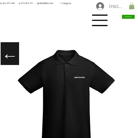
📞 624 473 469 ·
📞 876 654 731 ·
✉️ info@tilorn.com ·
📍 Zaragoza
Iniciar sesió
Contacto
←