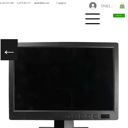
📞 624 473 469 ·
📞 876 654 731 ·
✉️ info@tilorn.com ·
📍 Zaragoza
Iniciar sesió
Contacto
←